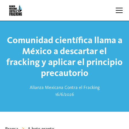
Comunidad científica llama a
México a descartar el
fracking y aplicar el principio
precautorio
Alianza Mexicana Contra el Fracking
16/6/2026
Prensa
A bote pronto